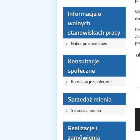
pa
Wa
Informacja o
do
wolnych
Re
stanowiskach pracy
Za
pr
Nabór pracowników
Konsultacje
społeczne
Konsultacje społeczne
Sprzedaż mienia
Sprzedaż mienia
Realizacje i
zamówienia