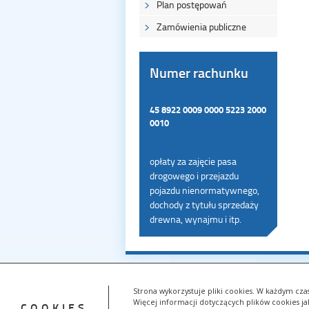
Plan postępowań
Zamówienia publiczne
Numer rachunku
45 8922 0009 0000 5223 2000
0010
opłaty za zajęcie pasa
drogowego i przejazdu
pojazdu nienormatywnego,
dochody z tytułu sprzedaży
drewna, wynajmu i itp.
Strona wykorzystuje pliki cookies. W każdym cz
Więcej informacji dotyczących plików cookies ja
COOKIES