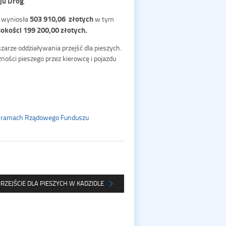
ju Dróg
.
503 910,06 złotych
j wyniosła
w tym
kości 199 200,00 złotych.
arze oddziaływania przejść dla pieszych.
ści pieszego przez kierowcę i pojazdu
 w ramach Rządowego Funduszu
RZEJŚCIE DLA PIESZYCH W KADZIDLE