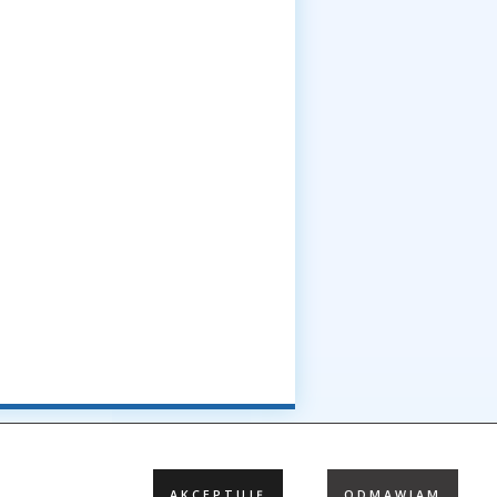
ji i Cyfryzacji
AKCEPTUJĘ
ODMAWIAM