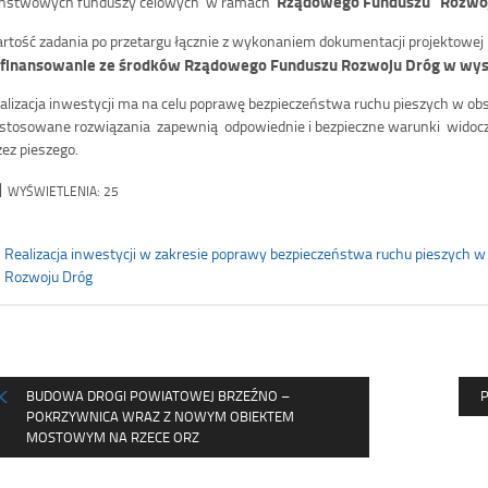
Rządowego Funduszu Rozwo
ństwowych funduszy celowych w ramach
rtość zadania po przetargu łącznie z wykonaniem dokumentacji projektowe
finansowanie ze środków Rządowego Funduszu Rozwoju Dróg w wyso
alizacja inwestycji ma na celu poprawę bezpieczeństwa ruchu pieszych w obsz
stosowane rozwiązania zapewnią odpowiednie i bezpieczne warunki widoczno
zez pieszego.
WYŚWIETLENIA:
25
Realizacja inwestycji w zakresie poprawy bezpieczeństwa ruchu pieszych
Rozwoju Dróg
BUDOWA DROGI POWIATOWEJ BRZEŹNO –
P
POKRZYWNICA WRAZ Z NOWYM OBIEKTEM
MOSTOWYM NA RZECE ORZ