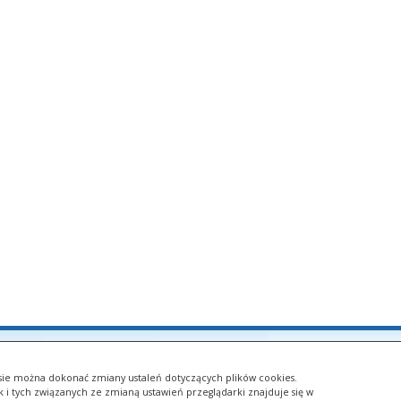
Strona została opracowana w ramach projektu
asie można dokonać zmiany ustaleń dotyczących plików cookies.
Polska Akademia Dostępności
k i tych związanych ze zmianą ustawień przeglądarki znajduje się w
realizowanego przez
Fundację Widzialni
i
Ministerstwo Administrac