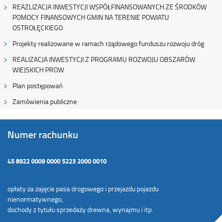
REAZLIZACJA INWESTYCJI WSPÓŁFINANSOWANYCH ZE ŚRODKÓW
POMOCY FINANSOWYCH GMIN NA TERENIE POWIATU
OSTROŁĘCKIEGO
Projekty realizowane w ramach rządowego funduszu rozwoju dróg
REALIZACJA INWESTYCJI Z PROGRAMU ROZWOJU OBSZARÓW
WIEJSKICH PROW
Plan postępowań
Zamówienia publiczne
Numer rachunku
45 8922 0009 0000 5223 2000 0010
opłaty za zajęcie pasa drogowego i przejazdu pojazdu
nienormatywnego,
dochody z tytułu sprzedaży drewna, wynajmu i itp.