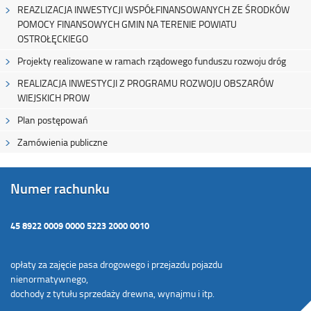
REAZLIZACJA INWESTYCJI WSPÓŁFINANSOWANYCH ZE ŚRODKÓW
POMOCY FINANSOWYCH GMIN NA TERENIE POWIATU
OSTROŁĘCKIEGO
Projekty realizowane w ramach rządowego funduszu rozwoju dróg
REALIZACJA INWESTYCJI Z PROGRAMU ROZWOJU OBSZARÓW
WIEJSKICH PROW
Plan postępowań
Zamówienia publiczne
Numer rachunku
45 8922 0009 0000 5223 2000 0010
opłaty za zajęcie pasa drogowego i przejazdu pojazdu
nienormatywnego,
dochody z tytułu sprzedaży drewna, wynajmu i itp.